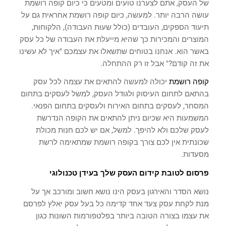
של העסק, אתם לצערנו טועים ומטעים כי כיום קופה רושמת
עושה הרבה יותר. למעשה, כיום קופה רושמת אחראית גם על
תיעוד הספקים, העובדים (כולל שעות העבודה), הלקוחות,
המוצרים והמכירות כך שהיא מייעלת את העבודה של כל עסק
באשר הוא. אנחנו בטוחים שתשאלו את עצמכם "איך לא עשינו
את זה קודם?" אבל זו רק ההתחלה.
קופה רושמת
יכולה למעשה להתאים את עצמה לכל עסק
בהתאם לתחום העיסוק ולגודל העסק, למשל לעסקים בתחום
המסחר, לעסקים בתחום האירוח ולעסקים בתחום הפנאי.
המשמעות היא שכיום ניתן להתאים את הקופה הנדרשת
לעסק שלכם ולא להיפך. למשל, אם יש לכם חנות מכולת
שכונתית אין לכם צורך בקופה רושמת שמתאימה לרשת
מסעדות.
פרסום לטובת קידום העסק שלך בעידן טכנולוגי
נושא הסדר והאירגון בעסק הינו נושא חשוב ומורכב אך על
מנת לקחת עסק צעד אחד קדימה כל בעל עסק יאלץ לפרסם
את עצמו בצורה הטובה ביותר בפלטפורמות השונות כגון