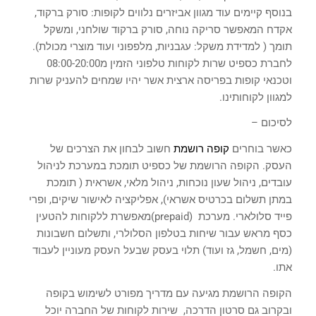
בנוסף קיימים עוד מגוון אביזרים נלווים לקופות: סורק ברקוד,
אקדח המאפשר סריקה נוחה, סורק ברקוד שולחני, ומשקל
תומך ( למדידת משקל: עגבניות, מלפפוני ועוד מוצרי מכולת).
לחברת כספיט שרות לקוחות טלפוני הזמין מ08:00-20:00
וטכנאי קופות בפריסה ארצית אשר יהיו שמחים להעניק שרות
למגוון לקוחותינו.
לסיכום –
כאשר בוחרים
קופה רושמת
חשוב לבחון את הצרכים של
העסק. הקופה הרושמת של כספיט תומכת במערכת לניהול
עובדים, ניהול שעון נוכחות, ניהול מלאי, אשראית ( תומכת
במתן תשלום בכרטיס אשראי), אפליקציה לאישור שיקים, ופרי
פייד סלולארי. מערכת (prepaid)מאפשרת ללקוחות להטעין
כסף מראש עבור שיחות בטלפון הסלולרי, ותשלום חשבונות
(מים, חשמל, גז ועוד) תלוי בעסק שבעל העסק מעוניין לעבוד
אתו.
הקופה הרושמת מגיעה עם מדריך מפורט לשימוש בקופה
ובקרוב גם סרטון הדרכה, שירות לקוחות של החברה יוכל